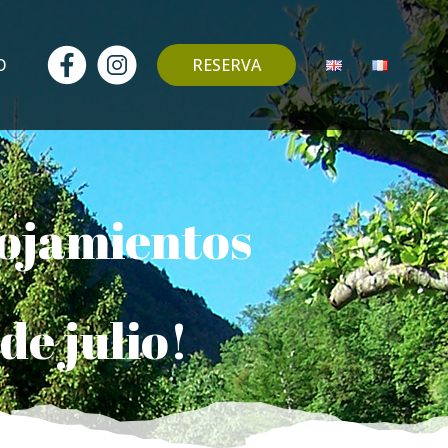
O
RESERVA
lojamientos
de julio!