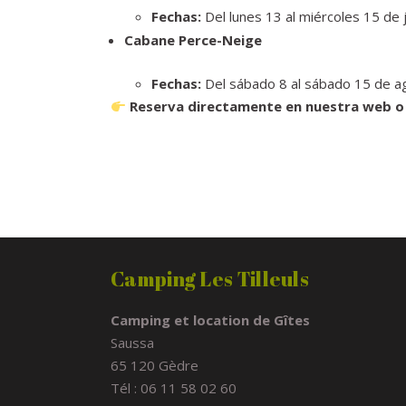
Fechas:
Del lunes 13 al miércoles 15 de j
Cabane Perce-Neige
Fechas:
Del sábado 8 al sábado 15 de a
Reserva directamente en nuestra web o 
Camping Les Tilleuls
Camping et location de Gîtes
Saussa
65 120 Gèdre
Tél : 06 11 58 02 60