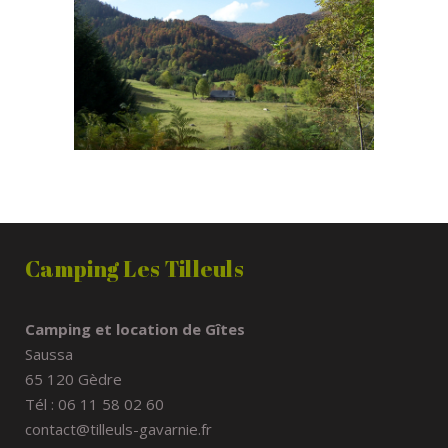
Camping Les Tilleuls
Camping et location de Gîtes
Saussa
65 120 Gèdre
Tél : 06 11 58 02 60
contact@tilleuls-gavarnie.fr