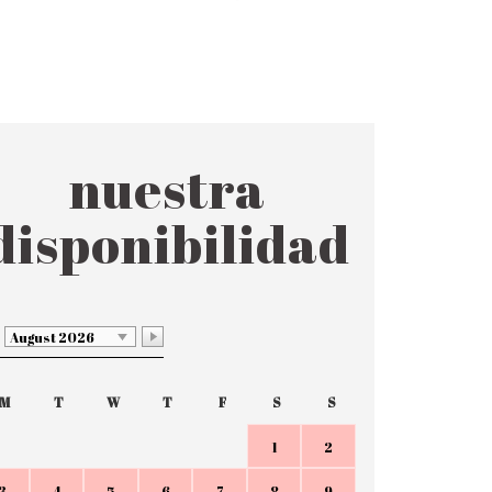
nuestra
disponibilidad
August 2026
M
T
W
T
F
S
S
1
2
3
4
5
6
7
8
9