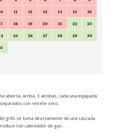
10
11
12
13
14
15
16
17
18
19
20
21
22
23
24
25
26
27
28
29
30
31
na abierta. Arriba, 3 alcobas, cada una equipada
 separados con retrete seco.
 del grifo se toma directamente de una cascada
produce con calentador de gas.