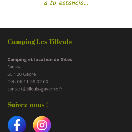
a tu estancia…
Camping Les Tilleuls
Camping et location de Gîtes
Saussa
65 120 Gèdre
Tél : 06 11 58 02 60
contact@tilleuls-gavarnie.fr
Suivez-nous !