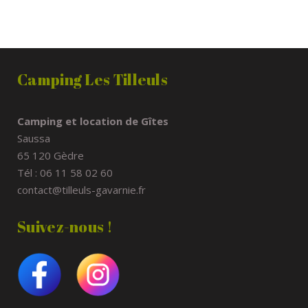
Camping Les Tilleuls
Camping et location de Gîtes
Saussa
65 120 Gèdre
Tél : 06 11 58 02 60
contact@tilleuls-gavarnie.fr
Suivez-nous !