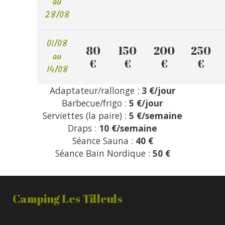
au
28/08
01/08
80
150
200
250
au
€
€
€
€
14/08
Adaptateur/rallonge :
3 €/jour
Barbecue/frigo :
5 €/jour
Serviettes (la paire) :
5 €/semaine
Draps :
10 €/semaine
Séance Sauna :
40 €
Séance Bain Nordique :
50 €
Camping Les Tilleuls